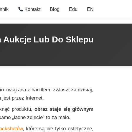
nnik
Kontakt
Blog
Edu
EN
a Aukcje Lub Do Sklepu
io związana z handlem, zwłaszcza dzisiaj,
est przez Internet.
tknąć produktu,
obraz staje się głównym
samo „ładne zdjęcie” to za mało.
packshotów
, które są nie tylko estetyczne,