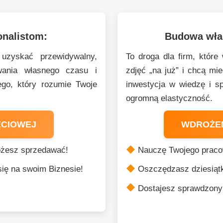
onalistom:
Budowa włas
 uzyskać przewidywalny,
To droga dla firm, które
wania własnego czasu i
zdjęć „na już” i chcą mi
go, który rozumie Twoje
inwestycja w wiedzę i sp
ogromną elastyczność.
ĘCIOWEJ
WDROŻEN
ożesz sprzedawać!
Nauczę Twojego pracown
ię na swoim Biznesie!
Oszczędzasz dziesiątki
Dostajesz sprawdzony 