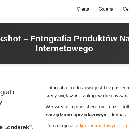
Oferta
Galeria
Ce
ckshot – Fotografia Produktów N
Internetowego
Fotografia produktowa jest bezpośredn
rafii
kiedy większość zakupów dokonywana j
y!
W świecie, gdzie klient nie może do
narzędziem sprzedażowym
. Jednak 
Potrzebujesz
zdjęć produktowych – 
ie „dodatek”,