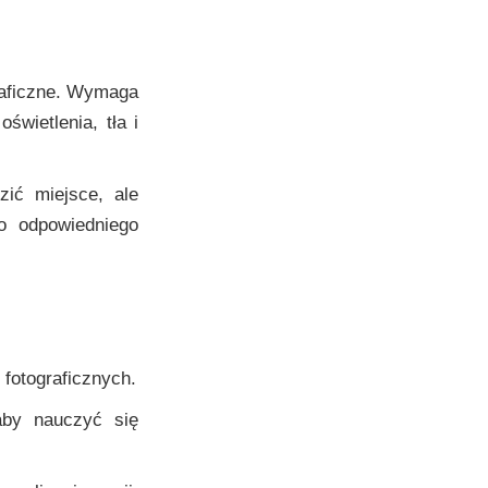
graficzne. Wymaga
świetlenia, tła i
ić miejsce, ale
o odpowiedniego
fotograficznych.
aby nauczyć się