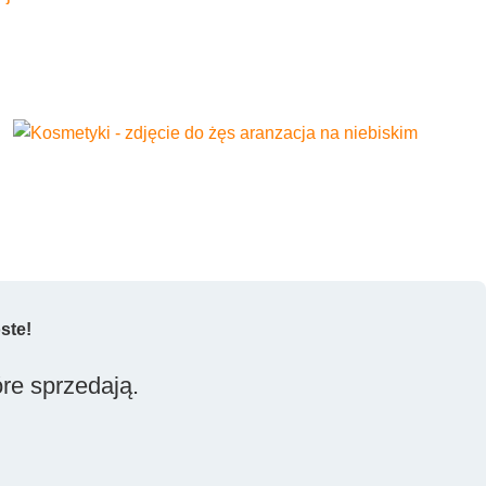
ste!
óre sprzedają.