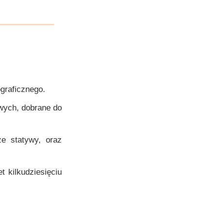
graficznego.
owych, dobrane do
że statywy, oraz
 kilkudziesięciu